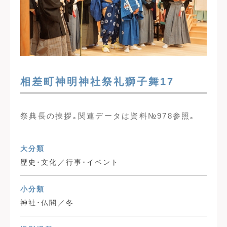
相差町神明神社祭礼獅子舞17
祭典長の挨拶｡関連データは資料№978参照｡
大分類
歴史･文化／行事･イベント
小分類
神社･仏閣／冬