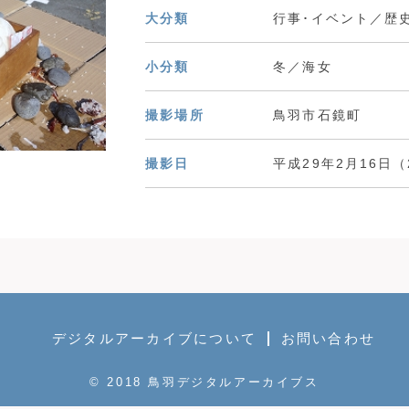
大分類
行事･イベント／歴
小分類
冬／海女
撮影場所
鳥羽市石鏡町
撮影日
平成29年2月16日（2
デジタルアーカイブについて
お問い合わせ
© 2018 鳥羽デジタルアーカイブス