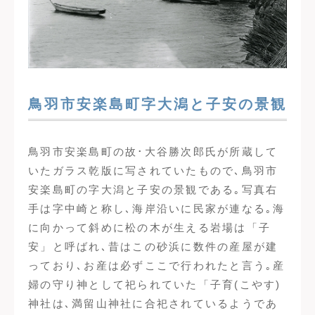
鳥羽市安楽島町字大潟と子安の景観
鳥羽市安楽島町の故･大谷勝次郎氏が所蔵して
いたガラス乾版に写されていたもので､鳥羽市
安楽島町の字大潟と子安の景観である｡写真右
手は字中崎と称し､海岸沿いに民家が連なる｡海
に向かって斜めに松の木が生える岩場は「子
安」と呼ばれ､昔はこの砂浜に数件の産屋が建
っており､お産は必ずここで行われたと言う｡産
婦の守り神として祀られていた「子育(こやす)
神社は､満留山神社に合祀されているようであ