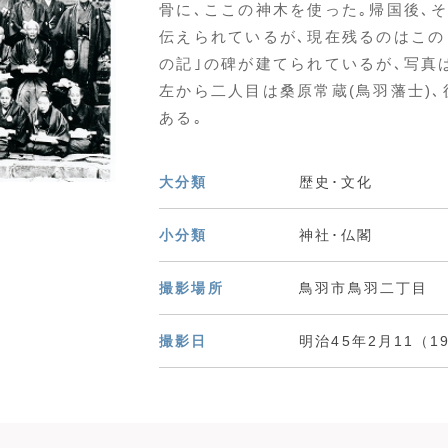
骨に､ここの神木を使った｡帰国後､
伝えられているが､現在残るのはこの
の記｣の碑が建てられているが､写真
左から二人目は桑原常蔵(鳥羽藩士)
ある｡
大分類
歴史･文化
小分類
神社･仏閣
撮影場所
鳥羽市鳥羽二丁目
撮影日
明治45年2月11（1