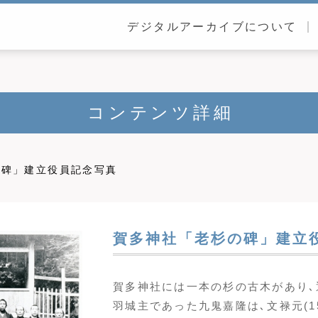
デジタルアーカイブについて
コンテンツ詳細
の碑」建立役員記念写真
賀多神社「老杉の碑」建立
賀多神社には一本の杉の古木があり､
羽城主であった九鬼嘉隆は､文禄元(1