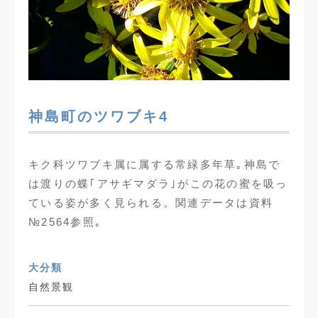
神島町のツワブキ4
キク科ツワブキ属に属する常緑多年草｡神島で
は渡りの蝶｢アサギマダラ｣がこの花の蜜を吸っ
ている姿が多く見られる。関連データは資料
№2564参照｡
大分類
自然景観