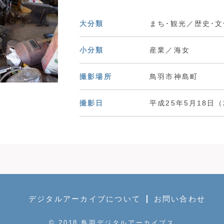
大分類
まち･観光／歴史･文
小分類
産業／海女
撮影場所
鳥羽市神島町
撮影日
平成25年5月18日（2
デジタルアーカイブについて
お問い合わせ
© 2018 鳥羽デジタルアーカイブス