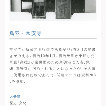
鳥羽・常安寺
常安寺が所蔵する行灯であるが｢行在所｣の箱書
きがみえる｡明治10年1月､明治天皇が乗船した
軍艦｢高雄｣が暴風雨のため鳥羽港に入港｡急
遽､常安寺に宿泊されることになったが､その際
に使用された物であろう｡関連データは資料№8
9を参照｡
大分類
歴史･文化