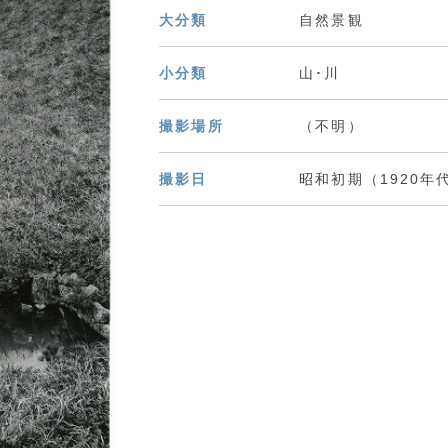
大分類
自然景観
小分類
山･川
撮影場所
（不明）
撮影日
昭和初期（1920年